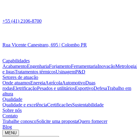
+55 (41) 2106-8700
Rua Vicente Canestraro, 695 | Colombo PR
Capabilidades
Acabamento
Engenharia
Forjamento
Ferramentaria
Inovação
Metrologia
e ligas
Tratamentos térmicos
Usinagem
P&D
Setores de atuação
Onde atuamos
Energia
Agrícola
Automotivo
Duas
rodas
Eletrificação
Pesados e utilitários
Esportivo
Defesa
Trabalho em
altura
Qualidade
Qualidade e excelência
Certificações
Sustentabilidade
Sobre nós
Contato
Trabalhe conosco
Solicite uma proposta
Quero fornecer
Blog
MENU