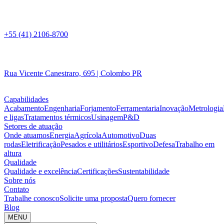
+55 (41) 2106-8700
Rua Vicente Canestraro, 695 | Colombo PR
Capabilidades
Acabamento
Engenharia
Forjamento
Ferramentaria
Inovação
Metrologia
e ligas
Tratamentos térmicos
Usinagem
P&D
Setores de atuação
Onde atuamos
Energia
Agrícola
Automotivo
Duas
rodas
Eletrificação
Pesados e utilitários
Esportivo
Defesa
Trabalho em
altura
Qualidade
Qualidade e excelência
Certificações
Sustentabilidade
Sobre nós
Contato
Trabalhe conosco
Solicite uma proposta
Quero fornecer
Blog
MENU