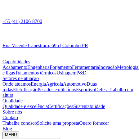
+55 (41) 2106-8700
Rua Vicente Canestraro, 695 | Colombo PR
Capabilidades
Acabamento
Engenharia
Forjamento
Ferramentaria
Inovação
Metrologia
e ligas
Tratamentos térmicos
Usinagem
P&D
Setores de atuação
Onde atuamos
Energia
Agrícola
Automotivo
Duas
rodas
Eletrificação
Pesados e utilitários
Esportivo
Defesa
Trabalho em
altura
Qualidade
Qualidade e excelência
Certificações
Sustentabilidade
Sobre nós
Contato
Trabalhe conosco
Solicite uma proposta
Quero fornecer
Blog
MENU